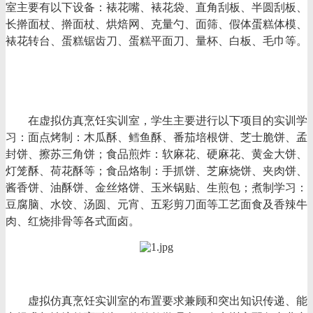
室
主要有以下设备：
裱花嘴、裱花袋、直角刮板、半圆刮板、
长擀面杖、擀面杖、烘焙网、克量勺、面筛、假体蛋糕体模、
裱花转台、蛋糕锯齿刀、蛋糕平面刀、量杯、白板、毛巾等。
在
虚拟仿真烹饪实训室
，
学生主要进行以下项目的实训学
习：
面点烤制：木瓜酥、鳕鱼酥、番茄培根饼、芝士脆饼、孟
封饼、擦苏三角饼
；
食品煎炸
：软麻花、硬麻花、黄金大饼、
灯笼酥、荷花酥等
；
食品
烙制：手抓饼、
芝麻烧饼、
夹肉饼、
酱香饼、油酥饼、金丝烙饼、玉米锅贴、生煎包
；
煮
制学习
：
豆腐脑、水饺、汤圆、元宵、五彩剪刀面等工艺面食及香辣牛
肉、红烧排骨等各式面卤
。
虚拟仿真烹饪实训室
的布置要求兼顾和突出知识传递、能