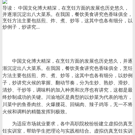
导读： 中国文化博大精深，在烹饪方面的发展也历史悠久，
并逐渐沉淀出八大菜系。在我国，餐饮美食讲究色香味俱全，
烹饪方法主要包括煎、炸、煮、炒等，这其中也各有细分，以
炒例子，炒讲究...
中国文化博大精深，在烹饪方面的发展也历史悠久，并逐
渐沉淀出八大菜系。在我国，餐饮美食讲究色香味俱全，烹饪
方法主要包括煎、炸、煮、炒等，这其中也各有细分，以炒例
子，
炒
讲究
火候的掌握、翻动节奏
，
分为生炒、熟炒、滑炒、
清炒、干炒等，调味料的加入种类和次序
也有讲究，这都是
最
终炒制成功的关键
。
川渝地区
是典型的
以炒菜为代表的地方，
川菜中的鱼香肉丝、火爆腰花、回锅肉、辣子鸡
等，
无一不将
火候和调料的精髓发挥到极致
。
为适应市场就业要求，各中高职院校纷纷建立
虚拟仿真烹
饪实训室
，
帮助学生把理论与实践相结合。
虚拟仿真烹饪实训